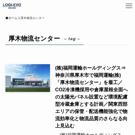
ホーム
厚木物流センター
厚木物流センター
– tag –
(株)福岡運輸ホールディングス⇒
神奈川県厚木市で福岡運輸(株)
「厚木物流センター」を着工／
CO2冷凍機採用や倉庫屋根全面へ
の太陽光パネル設置など環境配慮
型冷蔵倉庫とする計画／関東西部
エリアの保管・配送機能強化で物
流効率化と物流品質のさらなる向
上見込む
(株)福岡運輸ホールディングス