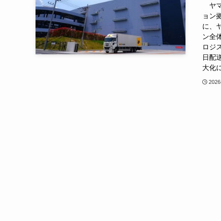
ヤマ
ョン
に、
ン全
ロジ
日配
大化
2026