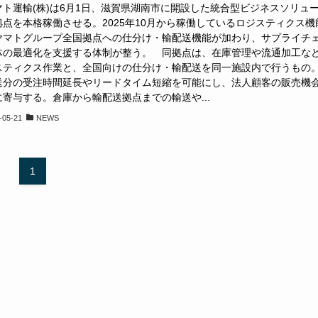
ト運輸(株)は6月1日、滋賀県湖南市に開設した統合型ビジネスソリュ
拠点を本格稼働させる。2025年10月から稼働しているロジスティクス機
ヤマトグループ全国拠点への仕分け・輸配送機能が加わり、サプライチ
体の最適化を支援する体制が整う。 同拠点は、在庫管理や流通加工な
スティクス作業と、全国向けの仕分け・輸配送を同一施設内で行うもの
送分の受注時間延長やリードタイム短縮を可能にし、法人顧客の販売機
に寄与する。倉庫から輸配送拠点までの輸送や...
-05-21
NEWS
1