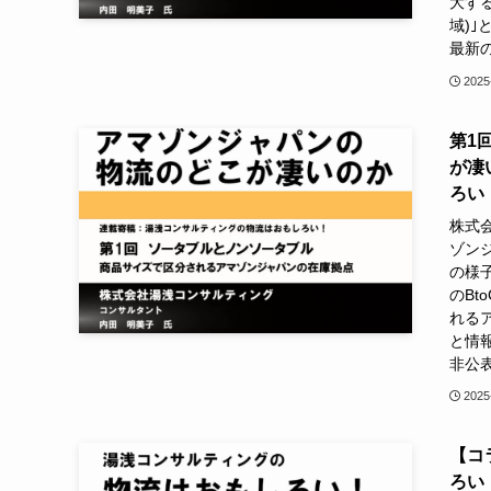
大する 
域)
最新
2025
第1
が凄
ろい
株式
ゾン
の様
のB
れる
と情
非公
2025
【コ
ろい