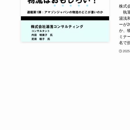
株式
執筆
湯浅
ーが
か、
ミナ
名で
2025