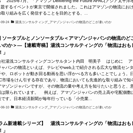
2025年7月、「アマゾン Delivering the Future APAC(アジア太平洋
｣と題するイベントが東京で開催されました。これはアマゾンの物流にお
の取り組みを広く発信することを目的とする、...
-09-24
湯浅コンサルティング_アマゾンジャパンの物流のどこが凄いのか
回 ソータブルとノンソータブル＜アマゾンジャパンの物流のど
いのか＞―【連載寄稿】湯浅コンサルティングの「物流はおも
！」
会社湯浅コンサルティングコンサルタント内田 明美子 はじめに ア
ジャパンの物流といえば、テレビやweb上で紹介される広大な物流セン
子や、ロボットが動き回る動画を思い浮かべる方も多いことでしょう。
toC市場をけん引する存在であり、物流においても先進的な取り組みで知
アマゾンジャパンですが、その物流の量や考え方を知りたいと思うと、
報は限られています。 例えば、アマゾンジャパンの売上高や宅配個数
表です。日本経済新聞が毎年行っている「小売業...
-06-10
湯浅コンサルティング_アマゾンジャパンの物流のどこが凄いのか
ラム新連載シリーズ】 湯浅コンサルティングの「物流はおも
！」