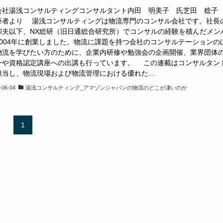
会社湯浅コンサルティングコンサルタント内田 明美子 氏芝田 稔子
者より 湯浅コンサルティングは物流専門のコンサル会社です。社長
和夫以下、NX総研（旧日通総合研究所）でコンサルの経験を積んだメン
2004年に創業しました。物流に課題を持つ会社のコンサルテーションの
物流を学びたい方のために、企業内研修や勉強会の企画開催、業界団体
ーや資格認定講座への出講も行っています。 この連載はコンサルタン
担当し、物流現場および物流管理における優れた...
-06-04
湯浅コンサルティング_アマゾンジャパンの物流のどこが凄いのか
1