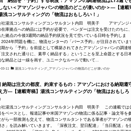
回 納品を「予約」する制度：アマゾンの調達物流はLT3週で
しない＜アマゾンジャパンの物流のどこが凄いのか＞―【連載
湯浅コンサルティングの「物流はおもしろい！」
会社湯浅コンサルティングコンサルタント内田 明美子 アマゾンジ
の在庫拠点への納品には予約が必要で、ベンダーは注文を受けたのちに
れた拠点の今後3週間の納品予約状況を見て空いている日時を予約しま
 2024年問題を機に、物流センターの「バース予約」が注目されていま
初期から「予約」を前提として構築されてきたアマゾンジャパンの調達
「注文された通りに、素早く納品する」ということを至上命題とする日
的な納品とは一線を画す、ユニークなルールで動いて...
-03-11
湯浅コンサルティング_アマゾンジャパンの物流のどこが凄いのか
回 納期は注文の都度、約束するもの：アマゾンにおける納期遵
え方―【連載寄稿】湯浅コンサルティングの「物流はおもしろ
」
会社湯浅コンサルティングコンサルタント内田 明美子 この連載では
報をベースとし、報道記事や米国アマゾンの物流に係る記事・論文等を
ながら一部推測も交えて、物流コンサルタントである筆者がアマゾンの
凄さ」を読み解いていきます。 「深夜注文、翌日配達」「当日配送」を