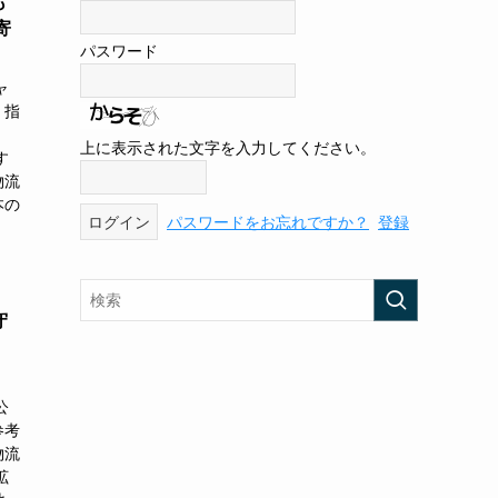
も
寄
パスワード
ャ
、指
上に表示された文字を入力してください。
す
物流
本の
パスワードをお忘れですか？
登録
守
公
参考
物流
拡