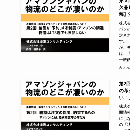
第３
欠品
稿】
株式
パン
定さ
す。
が、
は、
一般
2026
第2
の考
い！
株式
開情
にし
の「