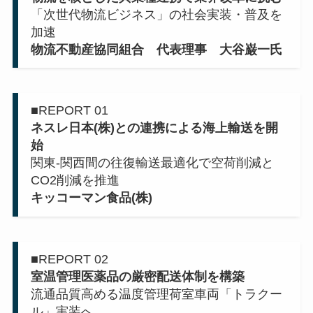
「次世代物流ビジネス」の社会実装・普及を
加速
物流不動産協同組合 代表理事 大谷巌一氏
■REPORT 01
ネスレ日本(株)との連携による海上輸送を開
始
関東-関西間の往復輸送最適化で空荷削減と
CO2削減を推進
キッコーマン食品(株)
■REPORT 02
室温管理医薬品の厳密配送体制を構築
流通品質高める温度管理荷室車両「トラクー
ル」実装へ